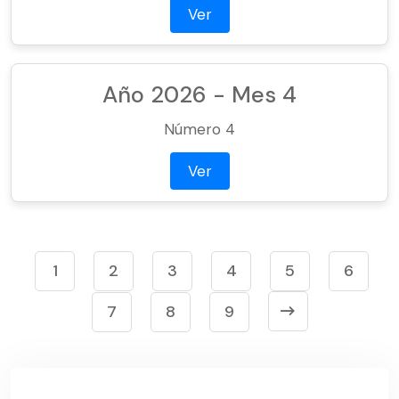
Ver
Año 2026 - Mes 4
Número 4
Ver
1
2
3
4
5
6
7
8
9