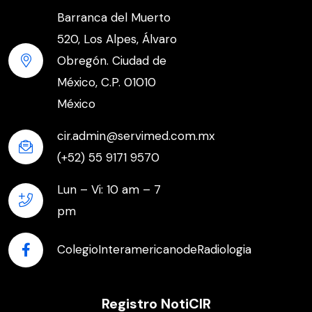
Barranca del Muerto
520, Los Alpes, Álvaro
Obregón. Ciudad de
México, C.P. 01010
México
cir.admin@servimed.com.mx
(+52) 55 9171 9570
Lun – Vi: 10 am – 7
pm
ColegioInteramericanodeRadiologia
Registro NotiCIR