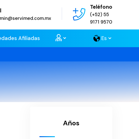
Teléfono
l
(+52) 55
admin@servimed.com.mx
9171 9570
edades Afiliadas
Años