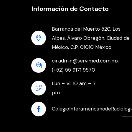
Información de Contacto
Barranca del Muerto 520, Los
Alpes, Álvaro Obregón. Ciudad de
México, C.P. 01010 México
cir.admin@servimed.com.mx
(+52) 55 9171 9570
Lun – Vi: 10 am – 7
pm
ColegioInteramericanodeRadiologi