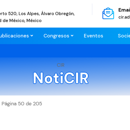
Emai
rto 520, Los Alpes, Álvaro Obregón,
cir.
d de México, México
ublicaciones
Congresos
Eventos
Soci
CIR
NotiCIR
Página 50 de 205