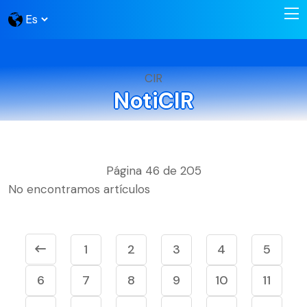
CIR
NotiCIR
Página 46 de 205
No encontramos artículos
1
2
3
4
5
6
7
8
9
10
11