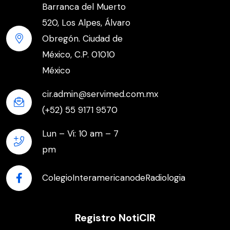
Barranca del Muerto
520, Los Alpes, Álvaro
Obregón. Ciudad de
México, C.P. 01010
México
cir.admin@servimed.com.mx
(+52) 55 9171 9570
Lun – Vi: 10 am – 7
pm
ColegioInteramericanodeRadiologia
Registro NotiCIR