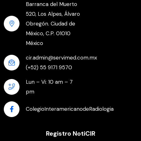
Barranca del Muerto
520, Los Alpes, Álvaro
Obregón. Ciudad de
México, C.P. 01010
México
cir.admin@servimed.com.mx
(+52) 55 9171 9570
Lun – Vi: 10 am – 7
pm
ColegioInteramericanodeRadiologia
Registro NotiCIR