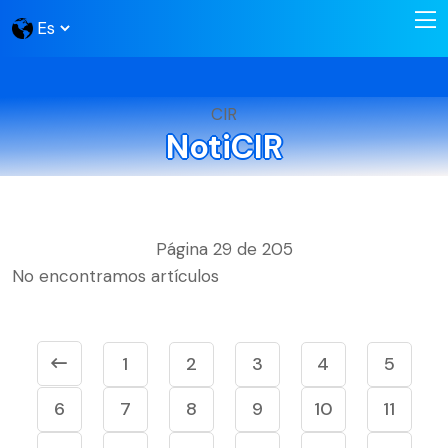
CIR
NotiCIR
Página 29 de 205
No encontramos artículos
1
2
3
4
5
6
7
8
9
10
11