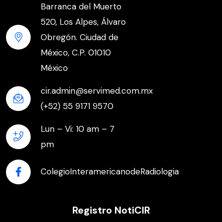
Barranca del Muerto
520, Los Alpes, Álvaro
Obregón. Ciudad de
México, C.P. 01010
México
cir.admin@servimed.com.mx
(+52) 55 9171 9570
Lun – Vi: 10 am – 7
pm
ColegioInteramericanodeRadiologia
Registro NotiCIR