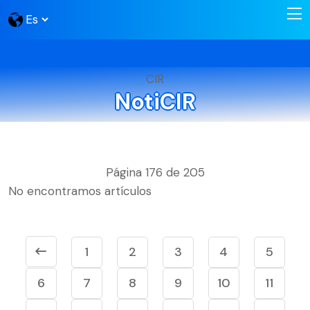
CIR
NotiCIR
Página 176 de 205
No encontramos artículos
1
2
3
4
5
6
7
8
9
10
11