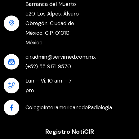
Barranca del Muerto
520, Los Alpes, Álvaro
Obregón. Ciudad de
México, C.P. 01010
México
cir.admin@servimed.com.mx
(+52) 55 9171 9570
Lun – Vi: 10 am – 7
pm
ColegioInteramericanodeRadiologia
Registro NotiCIR