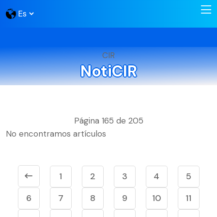
CIR
NotiCIR
Página 165 de 205
No encontramos artículos
1
2
3
4
5
6
7
8
9
10
11