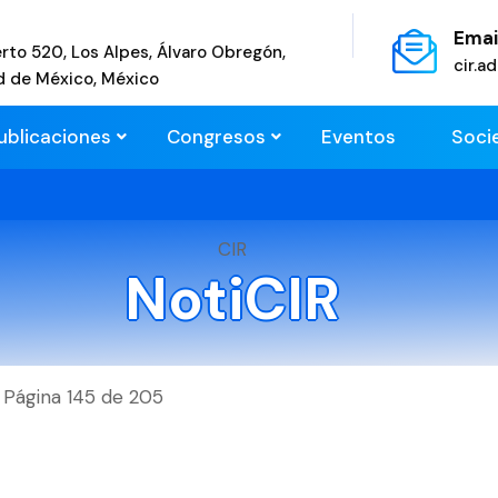
Emai
rto 520, Los Alpes, Álvaro Obregón,
cir.
d de México, México
ublicaciones
Congresos
Eventos
Soci
CIR
NotiCIR
Página 145 de 205