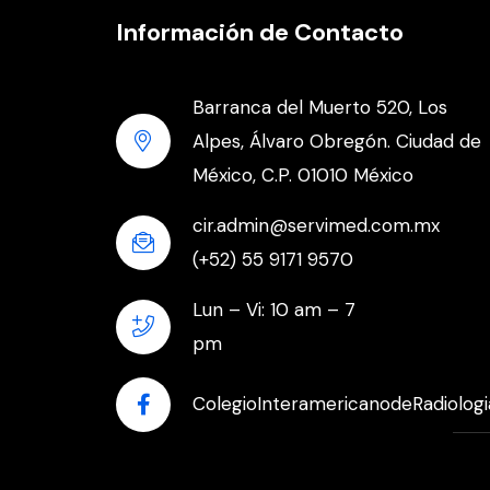
Información de Contacto
Barranca del Muerto 520, Los
Alpes, Álvaro Obregón. Ciudad de
México, C.P. 01010 México
cir.admin@servimed.com.mx
(+52) 55 9171 9570
Lun – Vi: 10 am – 7
pm
ColegioInteramericanodeRadiologi