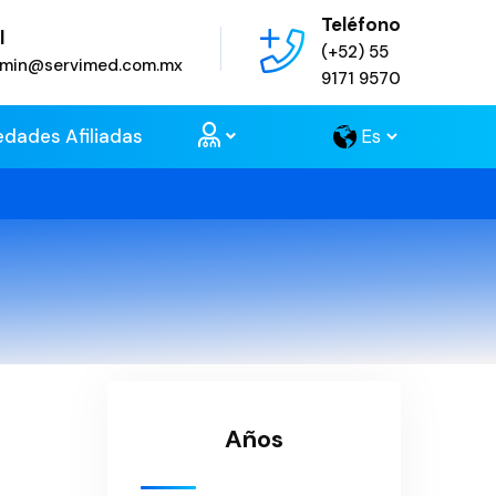
Teléfono
l
(+52) 55
admin@servimed.com.mx
9171 9570
edades Afiliadas
Años