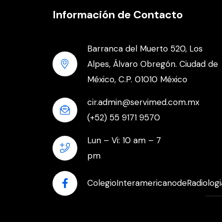
Información de Contacto
Barranca del Muerto 520, Los
Alpes, Álvaro Obregón. Ciudad de
México, C.P. 01010 México
cir.admin@servimed.com.mx
(+52) 55 9171 9570
Lun – Vi: 10 am – 7
pm
ColegioInteramericanodeRadiologi