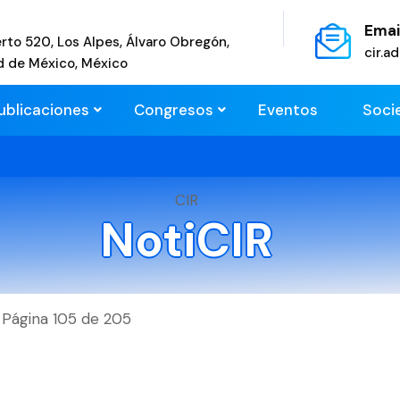
Emai
rto 520, Los Alpes, Álvaro Obregón,
cir.
d de México, México
ublicaciones
Congresos
Eventos
Soci
CIR
NotiCIR
Página 105 de 205