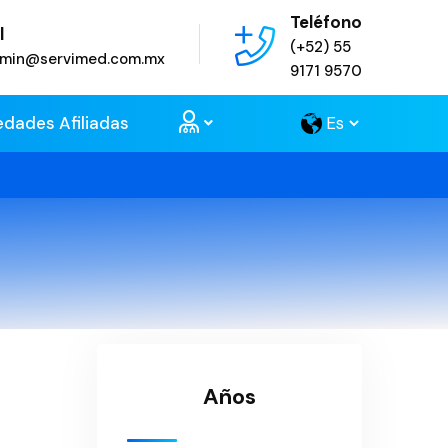
Teléfono
l
(+52) 55
admin@servimed.com.mx
9171 9570
edades Afiliadas
Años