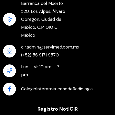
Barranca del Muerto
520, Los Alpes, Álvaro
Obregón. Ciudad de
México, C.P. 01010
México
cir.admin@servimed.com.mx
(+52) 55 9171 9570
Lun – Vi: 10 am – 7
pm
ColegioInteramericanodeRadiologia
Registro NotiCIR