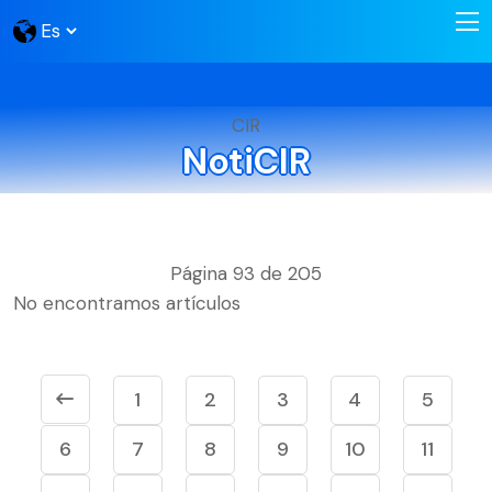
CIR
NotiCIR
Página 93 de 205
No encontramos artículos
1
2
3
4
5
6
7
8
9
10
11