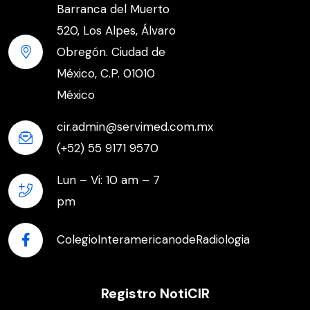
Barranca del Muerto
520, Los Alpes, Álvaro
Obregón. Ciudad de
México, C.P. 01010
México
cir.admin@servimed.com.mx
(+52) 55 9171 9570
Lun – Vi: 10 am – 7
pm
ColegioInteramericanodeRadiologia
Registro NotiCIR