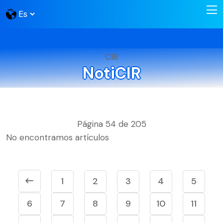
CIR
NotiCIR
Página 54 de 205
No encontramos artículos
1
2
3
4
5
6
7
8
9
10
11