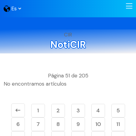
CIR
NotiCIR
Página 51 de 205
No encontramos artículos
1
2
3
4
5
6
7
8
9
10
11