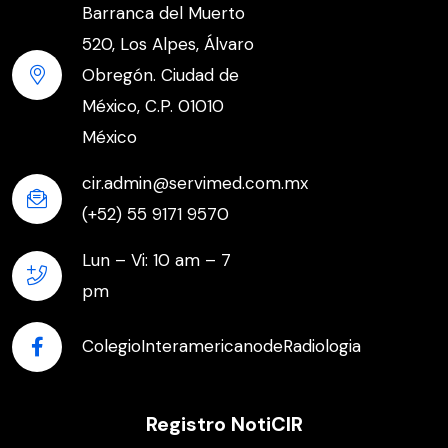
Barranca del Muerto
520, Los Alpes, Álvaro
Obregón. Ciudad de
México, C.P. 01010
México
cir.admin@servimed.com.mx
(+52) 55 9171 9570
Lun – Vi: 10 am – 7
pm
ColegioInteramericanodeRadiologia
Registro NotiCIR