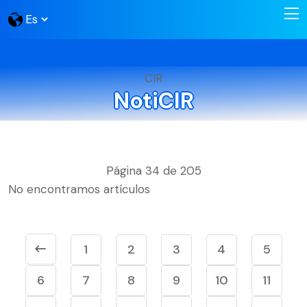
CIR
NotiCIR
Página 34 de 205
No encontramos artículos
1
2
3
4
5
6
7
8
9
10
11