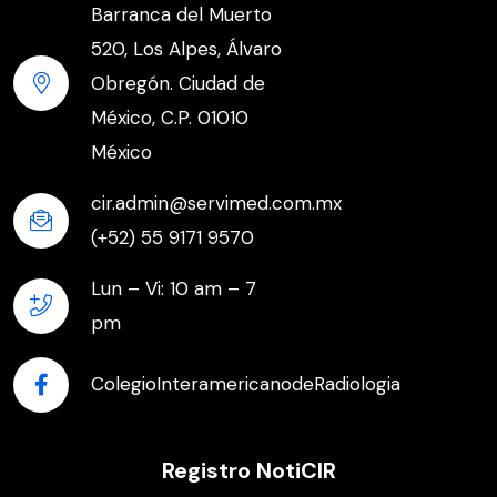
Barranca del Muerto
520, Los Alpes, Álvaro
Obregón. Ciudad de
México, C.P. 01010
México
cir.admin@servimed.com.mx
(+52) 55 9171 9570
Lun – Vi: 10 am – 7
pm
ColegioInteramericanodeRadiologia
Registro NotiCIR