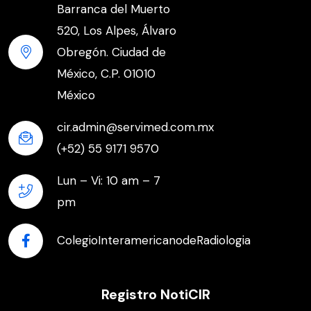
Barranca del Muerto
520, Los Alpes, Álvaro
Obregón. Ciudad de
México, C.P. 01010
México
cir.admin@servimed.com.mx
(+52) 55 9171 9570
Lun – Vi: 10 am – 7
pm
ColegioInteramericanodeRadiologia
Registro NotiCIR