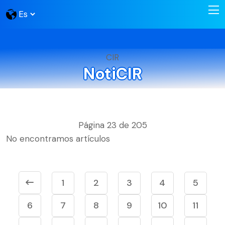
CIR
NotiCIR
Página 23 de 205
No encontramos artículos
1
2
3
4
5
6
7
8
9
10
11