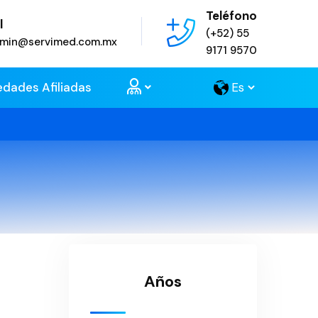
Teléfono
l
(+52) 55
admin@servimed.com.mx
9171 9570
edades Afiliadas
Años