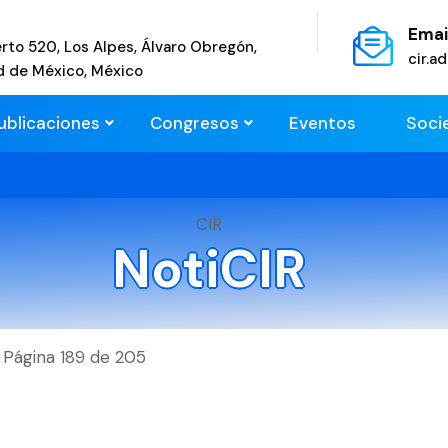
Emai
rto 520, Los Alpes, Álvaro Obregón,
cir.
d de México, México
ublicaciones
Congresos
Eventos
Soci
CIR
NotiCIR
Página 189 de 205