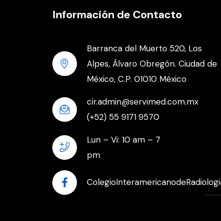
Información de Contacto
Barranca del Muerto 520, Los
Alpes, Álvaro Obregón. Ciudad de
México, C.P. 01010 México
cir.admin@servimed.com.mx
(+52) 55 9171 9570
Lun – Vi: 10 am – 7
pm
ColegioInteramericanodeRadiologi