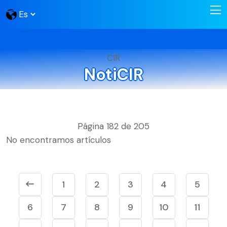
CIR
NotiCIR
Página 182 de 205
No encontramos artículos
1
2
3
4
5
6
7
8
9
10
11