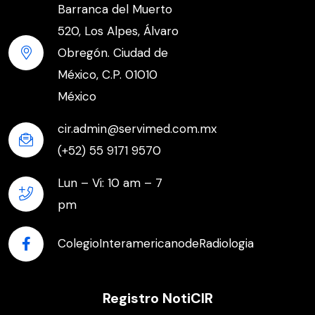
Barranca del Muerto
520, Los Alpes, Álvaro
Obregón. Ciudad de
México, C.P. 01010
México
cir.admin@servimed.com.mx
(+52) 55 9171 9570
Lun – Vi: 10 am – 7
pm
ColegioInteramericanodeRadiologia
Registro NotiCIR