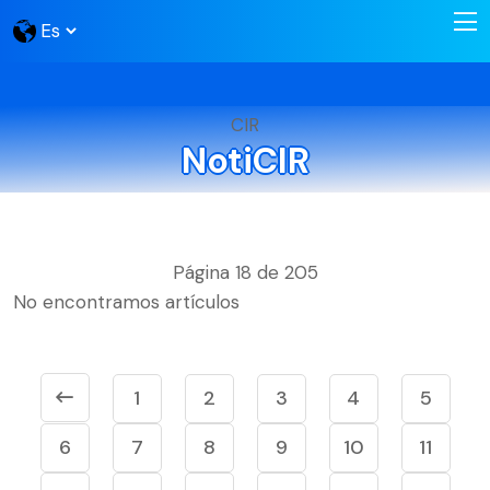
CIR
NotiCIR
Página 18 de 205
No encontramos artículos
1
2
3
4
5
6
7
8
9
10
11