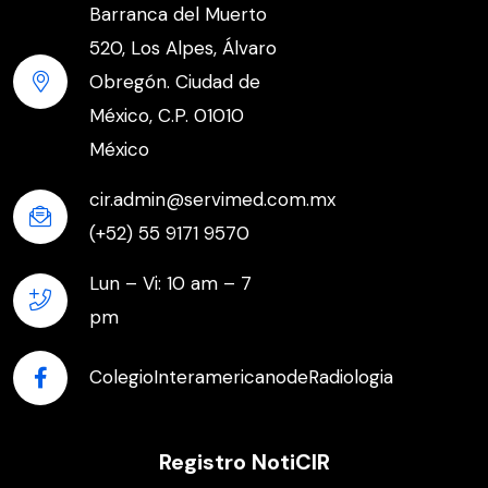
Barranca del Muerto
520, Los Alpes, Álvaro
Obregón. Ciudad de
México, C.P. 01010
México
cir.admin@servimed.com.mx
(+52) 55 9171 9570
Lun – Vi: 10 am – 7
pm
ColegioInteramericanodeRadiologia
Registro NotiCIR