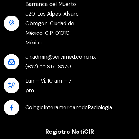
Barranca del Muerto
520, Los Alpes, Álvaro
Obregón. Ciudad de
México, C.P. 01010
México
cir.admin@servimed.com.mx
(+52) 55 9171 9570
Lun – Vi: 10 am – 7
pm
ColegioInteramericanodeRadiologia
Registro NotiCIR