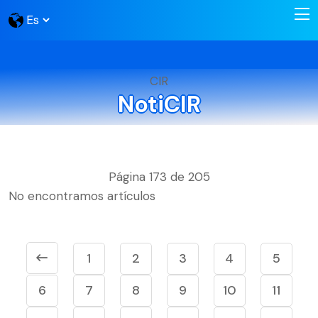
CIR
NotiCIR
Página 173 de 205
No encontramos artículos
1
2
3
4
5
6
7
8
9
10
11