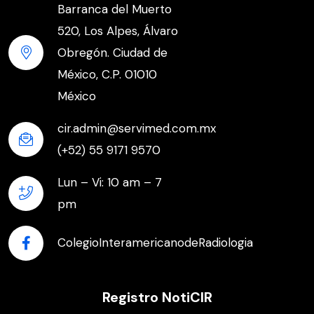
Barranca del Muerto
520, Los Alpes, Álvaro
Obregón. Ciudad de
México, C.P. 01010
México
cir.admin@servimed.com.mx
(+52) 55 9171 9570
Lun – Vi: 10 am – 7
pm
ColegioInteramericanodeRadiologia
Registro NotiCIR