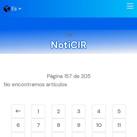
CIR
NotiCIR
Página 157 de 205
No encontramos artículos
1
2
3
4
5
6
7
8
9
10
11