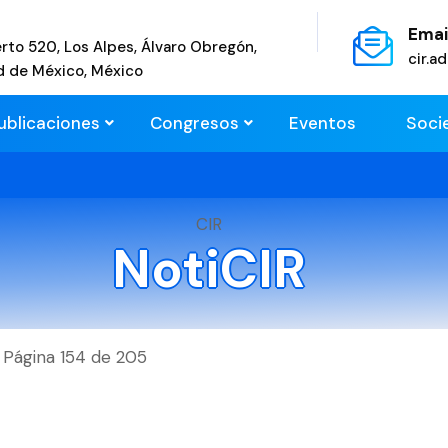
Emai
rto 520, Los Alpes, Álvaro Obregón,
cir.
d de México, México
ublicaciones
Congresos
Eventos
Soci
CIR
NotiCIR
Página 154 de 205