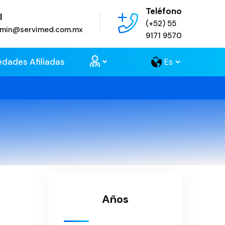
Teléfono
l
(+52) 55
admin@servimed.com.mx
9171 9570
edades Afiliadas
Años