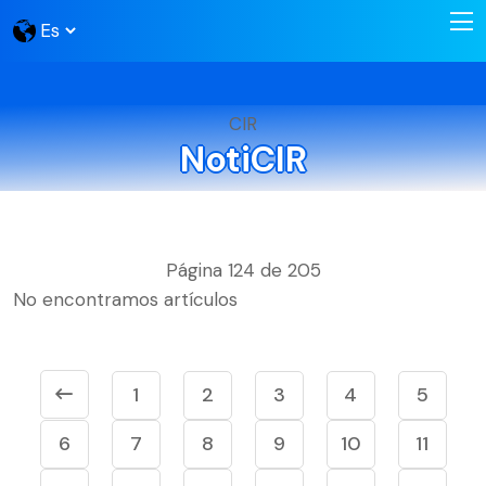
CIR
NotiCIR
Página 124 de 205
No encontramos artículos
1
2
3
4
5
6
7
8
9
10
11