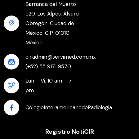
Barranca del Muerto
520, Los Alpes, Álvaro
Obregón. Ciudad de
México, C.P. 01010
México
cir.admin@servimed.com.mx
(+52) 55 9171 9570
Lun – Vi: 10 am – 7
pm
ColegioInteramericanodeRadiologia
Registro NotiCIR